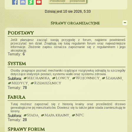
Przodkowie postanowili
przejęcia
okazji Dnia Kobiet
uprzykrzyć życie żyjącym,
ale kto wie czy starzy
04.02.2024
szamani mają rację.
Dzisiaj jest 10 sie 2026, 5:33
Postacią Miesiąca został
Może po prostu
Tauro
przebywanie w
niebezpiecznych
31.01.2024
Sprawy organizacyjne
terenach ma swoje
Dzienniki umiejętności
konsekwencje.
zostały sprawdzone
Podstawy
Epidemia w dżungli
> Chodzą słuchy, że
Jeśli planujesz zacząć swoją przygodę z forum, najpierw powinieneś
choroba w Dżungli
przybiera na sile.
przeczytać ten dział. Znajdują się tutaj regulamin forum oraz najważniejsze
Napotyka się tam wielu
informacje. Złożenie zapisu oznacza zapoznanie się z regulaminem i jego
chorych, którzy wykazują
akceptację.
agresję wobec
Tematy:
6
nieznajomych.
Szkarłatne Grzywy
System
> Ragir odnowił dawne
stado. Szkarłatni
Osoby pragnące poznać mechaniki rządzące rozgrywką odnajdą tu szczegóły
powrócili na zajmowane
dotyczące statystyk postaci, systemu walki oraz systemu zdrowia.
niegdyś ziemie.
Mechanika
Łowcy
Wojownicy
Szamani
Subfora:
,
,
,
,
Medycy
Rzemieślnicy
,
Tematy:
78
Fabuła
Tutaj możesz zapoznać się z historią krainy oraz prześledzić drzewo
genealogiczne jej mieszkańców. Dowiesz się tu także jakie stada zamieszkują te
tereny.
Stada
Mapa krainy
NPC
Subfora:
,
,
Tematy:
28
Sprawy forum