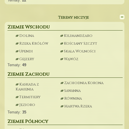
Tematy:
22
Tereny niczyje
Ziemie Wschodu
Dolina
Kilimandżaro
Rzeka Królów
Kościany Szczyt
Upendi
Skała Wolności
Gejzery
Wąwóz
Tematy:
49
Ziemie Zachodu
Zachodnia Korona
Kaskada z
Kamienia
Sawanna
Termitiery
Równina
Jezioro
Martwa Rzeka
Tematy:
35
Ziemie Północy