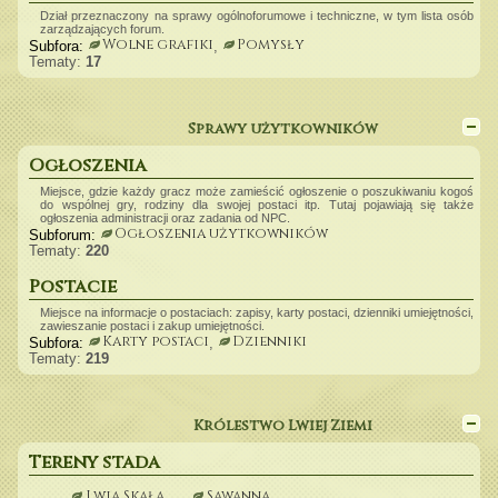
Dział przeznaczony na sprawy ogólnoforumowe i techniczne, w tym lista osób
zarządzających forum.
Wolne grafiki
Pomysły
Subfora:
,
Tematy:
17
Sprawy użytkowników
Ogłoszenia
Miejsce, gdzie każdy gracz może zamieścić ogłoszenie o poszukiwaniu kogoś
do wspólnej gry, rodziny dla swojej postaci itp. Tutaj pojawiają się także
ogłoszenia administracji oraz zadania od NPC.
Ogłoszenia użytkowników
Subforum:
Tematy:
220
Postacie
Miejsce na informacje o postaciach: zapisy, karty postaci, dzienniki umiejętności,
zawieszanie postaci i zakup umiejętności.
Karty postaci
Dzienniki
Subfora:
,
Tematy:
219
Królestwo Lwiej Ziemi
Tereny stada
Lwia Skała
Sawanna