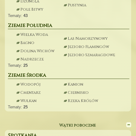
Dżungla
Pustynia
Pole Bitwy
Tematy:
43
Ziemie Południa
Wielka Woda
Las Namorzynowy
Bagno
Jezioro Flamingów
Dolina Wichów
Jezioro Szmaragdowe
Nadrzecze
Tematy:
25
Ziemie środka
Wodopój
Kanion
Cmentarz
Ciernisko
Wulkan
Rzeka Królów
Tematy:
25
Wątki poboczne
Spotkania