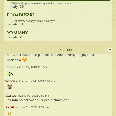
Miejsce do pochwalenia się swoimi zdolnościami.
A już myślałam, że coś się tu dzieje, meeh
Tematy:
20
Wajibu
•
czw lip 11, 2024 12:48 am
Pogaduszki
Rozmowy o wszystkim i o niczym.
Neyaarii
•
ndz lip 14, 2024 7:48 pm
Tematy:
11
Może by jakaś reaktywacja...
Wymiany
Ragir
Tematy:
•
sob sie 10, 2024 12:35 pm
2
mChat
Wajibu
•
ndz wrz 22, 2024 10:38 pm
http://krollewpbf.cba.pl/index.php zapraszamy chętnych do
popisania
Lyanna
•
śr lut 19, 2025 12:13 am
Yggdrasil
•
pn cze 02, 2025 6:03 am
Qatila
•
ndz lis 02, 2025 2:59 pm
jak tam po halloween i świecie zmarłych?
Ragir
•
śr gru 31, 2025 11:58 pm