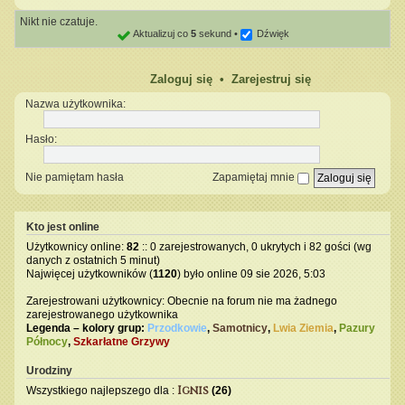
Nikt nie czatuje.
Aktualizuj co
5
sekund
Dźwięk
Zaloguj się
•
Zarejestruj się
Nazwa użytkownika:
Hasło:
Nie pamiętam hasła
Zapamiętaj mnie
Kto jest online
Użytkownicy online:
82
:: 0 zarejestrowanych, 0 ukrytych i 82 gości (wg
danych z ostatnich 5 minut)
Najwięcej użytkowników (
1120
) było online 09 sie 2026, 5:03
Zarejestrowani użytkownicy: Obecnie na forum nie ma żadnego
zarejestrowanego użytkownika
Legenda – kolory grup:
Przodkowie
,
Samotnicy
,
Lwia Ziemia
,
Pazury
Północy
,
Szkarłatne Grzywy
Urodziny
Ignis
Wszystkiego najlepszego dla :
(26)