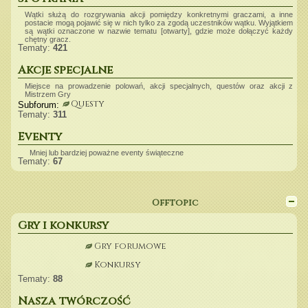
Wątki służą do rozgrywania akcji pomiędzy konkretnymi graczami, a inne
postacie mogą pojawić się w nich tylko za zgodą uczestników wątku. Wyjątkiem
są wątki oznaczone w nazwie tematu [otwarty], gdzie może dołączyć każdy
chętny gracz.
Tematy:
421
Akcje specjalne
Miejsce na prowadzenie polowań, akcji specjalnych, questów oraz akcji z
Mistrzem Gry
Questy
Subforum:
Tematy:
311
Eventy
Mniej lub bardziej poważne eventy świąteczne
Tematy:
67
Offtopic
Gry i konkursy
Gry forumowe
Konkursy
Tib
•
śr maja 15, 2024 8:13 pm
Tematy:
88
W obecnym stanie forum to chyba z nikim xd
Nasza twórczość
Neyaarii
•
śr lip 10, 2024 8:55 pm