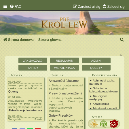
FAQ
Zarejestruj się
Zaloguj się
S
Strona domowa
Strona główna
z
u
x
JAK ZACZĄĆ?
REGULAMIN
ADMINI
k
ZAPISY
WSPÓŁPRACA
QUESTY
a
Newsy
Fabuła
Poszukiwania
j
Aktualności fabularne
► Ashmedai szuka
07.04.2024
na fabułę
Nowa porcja questów
> Świeża porcja nowości
czeka na śmiałków! ->
► Szkarłatne
z Lwiej Krainy
Questy
kuleczki poszukiwane
Przewrót na Lwiej Ziemi
► Nauczyciel
06.04.2024
> Khalie przejęła władzę
medycyny
Aktualizacja kwietniowa
na Lwiej Ziemi po
weszła w życie! Więcej
► Alfajiri szuka
wypędzeniu
szczegółów pod linkiem->
dotychczasowych
► Mjuvi szuka relacji
Aktualizacja kwietniowa
władców.
► Ubasti szuka
Gniew Przodków
07.03.2024
nauczyciela
Stada
Wszystkie Panie
rzemieślnictwa
> Po krainie przetoczyły
zapraszamy do wzięcia
się nieszczęścia i
► Zadania od NPC
udziału w Loterii z Okazji
choroby. Mówi się, że to
► Postacie do
Dnia Kobiet! ->
Loteria z