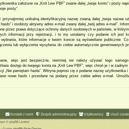
tkownika założone na „Król Lew PBF” zwane dalej „twoje konto” i posty napis
woje posty”.
ć przynajmniej unikalną identyfikacyjną nazwę zwaną dalej „twoja nazwa u
 hasło” i osobisty aktywny adres e-mail zwany dalej „twój adres e-mail”. Info
ione przez prawa dotyczące ochrony danych osobowych w państwie, w którym
ch informacji przy rejestracji, i to my ustalamy czy podanie ich jest 
ybrania, które informacje o twoim koncie są wyświetlane publicznie. Co
czenia lub wyłączenia wysyłania do ciebie automatycznie generowanych p
owane, więc jest bezpieczne, niemniej nie należy używać tego samego
żliwia dostęp do twojego konta na „Król Lew PBF”, więc chroń je i w żadny
kcji „Nie pamiętam hasła”. Witryna poprosi cię o podanie nazwy użytkownika i
ane nowe hasło i przesłane na podany przez ciebie adres e-mail. Umożli
Kontakt z nami
Zespół administracyjny
Użytkownicy
Usuń ciaste
are © phpBB Limited
t - Gunter
phpBB-Style-Design