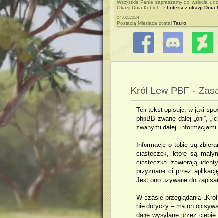
Wszystkie Panie zapraszamy do wzięcia udzi
Okazji Dnia Kobiet! ->
Loteria z okazji Dnia 
04.02.2024
Postacią Miesiąca został
Tauro
31.01.2024
Dzienniki umiejętności zostały sprawdzone
Król Lew PBF - Zas
Ten tekst opisuje, w jaki spo
phpBB zwane dalej „oni”, „i
zwanymi dalej „informacjami 
Informacje o tobie są zbier
ciasteczek, które są mały
ciasteczka zawierają identy
przyznane ci przez aplikacj
Jest ono używane do zapisani
W czasie przeglądania „Kró
nie dotyczy – ma on opisywa
dane wysyłane przez ciebie