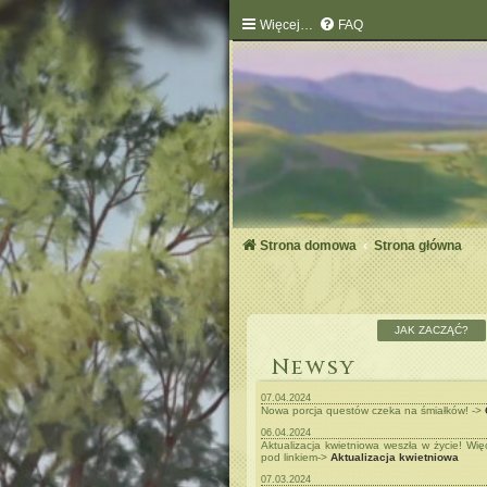
Więcej…
FAQ
Strona domowa
Strona główna
JAK ZACZĄĆ?
Newsy
07.04.2024
Nowa porcja questów czeka na śmiałków! ->
06.04.2024
Aktualizacja kwietniowa weszła w życie! Wi
pod linkiem->
Aktualizacja kwietniowa
07.03.2024