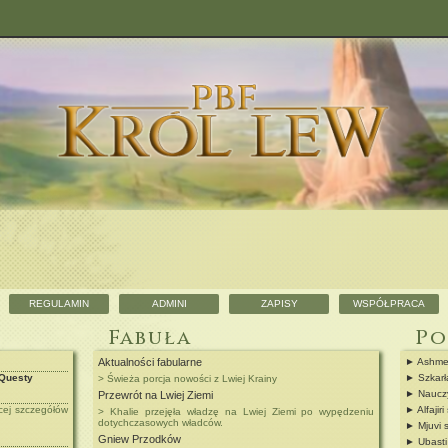
REGULAMIN
ADMINI
ZAPISY
WSPÓŁPRACA
Fabuła
Po
Aktualności fabularne
► Ashmed
Questy
► Szkarł
> Świeża porcja nowości z Lwiej Krainy
► Nauczy
Przewrót na Lwiej Ziemi
ęcej szczegółów
► Alfajiri
> Khalie przejęła władzę na Lwiej Ziemi po wypędzeniu
dotychczasowych władców.
► Mjuvi s
Gniew Przodków
► Ubasti 