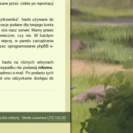
ane przez ciebie po rejestracji
żytkownika”, hasło używane do
rmacje podane dla twojego konta
 stoi nasz serwer. Mamy prawo
konieczne, czy nie. W każdym
 więcej, w panelu zarządzania
rzez oprogramowanie phpBB e-
 hasła na różnych witrynach
m wypadku nie podawaj
nikomu
.
 adresu e-mail. Po podaniu tych
wi ono odzyskanie dostępu do
czka witryny
Strefa czasowa
UTC+02:00