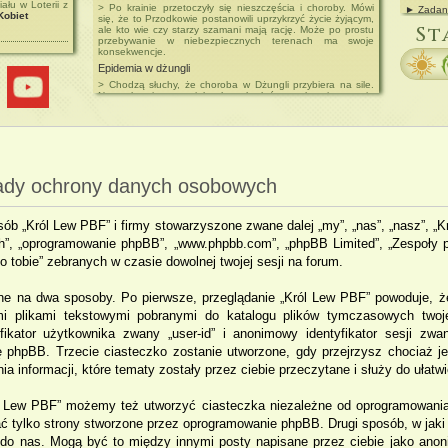
ału w Loterii z
> Po krainie przetoczyły się nieszczęścia i choroby. Mówi
► Zadan
Kobiet
się, że to Przodkowie postanowili uprzykrzyć życie żyjącym,
► Postac
St
ale kto wie czy starzy szamani mają rację. Może po prostu
przebywanie w niebezpiecznych terenach ma swoje
konsekwencje.
Epidemia w dżungli
> Chodzą słuchy, że choroba w Dżungli przybiera na sile.
Napotyka się tam wielu chorych, którzy wykazują agresję
wobec nieznajomych.
Szkarłatne Grzywy
> Ragir odnowił dawne stado. Szkarłatni powrócili na
zajmowane niegdyś ziemie.
ady ochrony danych osobowych
sób „Król Lew PBF” i firmy stowarzyszone zwane dalej „my”, „nas”, „nasz”, „Kr
ch”, „oprogramowanie phpBB”, „www.phpbb.com”, „phpBB Limited”, „Zespoły p
o tobie” zebranych w czasie dowolnej twojej sesji na forum.
ane na dwa sposoby. Po pierwsze, przeglądanie „Król Lew PBF” powoduje, ż
mi plikami tekstowymi pobranymi do katalogu plików tymczasowych twoje
fikator użytkownika zwany „user-id” i anonimowy identyfikator sesji zwan
ę phpBB. Trzecie ciasteczko zostanie utworzone, gdy przejrzysz chociaż j
a informacji, które tematy zostały przez ciebie przeczytane i służy do ułatwi
l Lew PBF” możemy też utworzyć ciasteczka niezależne od oprogramowani
ć tylko strony stworzone przez oprogramowanie phpBB. Drugi sposób, w jaki z
 do nas. Mogą być to między innymi posty napisane przez ciebie jako ano