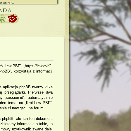
ia od NPC
ie do przejęcia
ada
ól Lew PBF”, „https://lew.ovh” i
hpBB”, korzystają z informacji
e aplikacja phpBB tworzy kilka
j przeglądarki. Pierwsze dwa
y „session-id”, automatycznie
eden temat na „Król Lew PBF”.
enia ci nawigacji na forum.
a phpBB, ale ich ten dokument
bieramy informacje o tobie, to
nimowy użytkownik zwane dalej