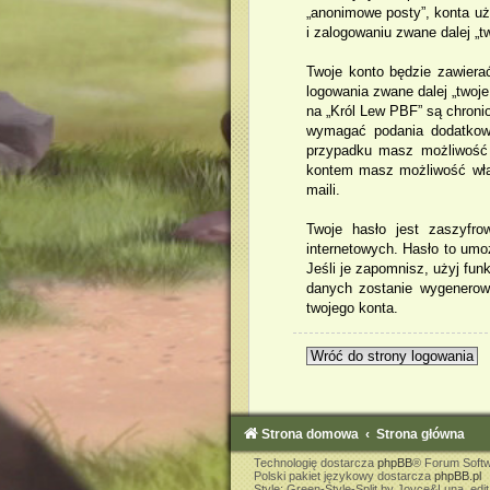
„anonimowe posty”, konta uży
i zalogowaniu zwane dalej „t
Twoje konto będzie zawiera
logowania zwane dalej „twoje
na „Król Lew PBF” są chron
wymagać podania dodatkowy
przypadku masz możliwość w
kontem masz możliwość włą
maili.
Twoje hasło jest zaszyfr
internetowych. Hasło to umo
Jeśli je zapomnisz, użyj fun
danych zostanie wygenerow
twojego konta.
Wróć do strony logowania
Strona domowa
Strona główna
Technologię dostarcza
phpBB
® Forum Softw
Polski pakiet językowy dostarcza
phpBB.pl
Style: Green-Style-Split by Joyce&Luna, edi