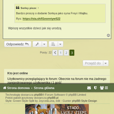
t
Sorley
pisze:
↑
Bardzo proszę o dodanie Sorleya jako syna Freyi i Wajibu.
Rys:
https://sta.sh/01esnntyw522
Wpiszę wszystkie dzieci jak się urodzą
N
a
g
Odpowiedz
ó
r
1
2
3
Poprzednia
Posty: 22
ę
Przejdź do
Kto jest online
Użytkownicy przeglądający to forum: Obecnie na forum nie ma żadnego
zarejestrowanego użytkownika i 1 gość
Strona domowa
Strona główna
Technologię dostarcza
phpBB
® Forum Software © phpBB Limited
Polski pakiet językowy dostarcza
phpBB.pl
Style: Green-Style-Split by Joyce&Luna, edit - Gunter
phpBB-Style-Design