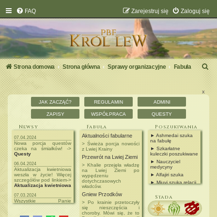
FAQ
Zarejestruj się
Zaloguj się
S
Strona domowa
Strona główna
Sprawy organizacyjne
Fabuła
z
u
x
JAK ZACZĄĆ?
REGULAMIN
ADMINI
k
ZAPISY
WSPÓŁPRACA
QUESTY
a
Newsy
Fabuła
Poszukiwania
j
Aktualności fabularne
► Ashmedai szuka
07.04.2024
na fabułę
Nowa porcja questów
> Świeża porcja nowości
czeka na śmiałków! ->
► Szkarłatne
z Lwiej Krainy
Questy
kuleczki poszukiwane
Przewrót na Lwiej Ziemi
► Nauczyciel
06.04.2024
> Khalie przejęła władzę
medycyny
Aktualizacja kwietniowa
na Lwiej Ziemi po
weszła w życie! Więcej
► Alfajiri szuka
wypędzeniu
szczegółów pod linkiem->
dotychczasowych
► Mjuvi szuka relacji
Aktualizacja kwietniowa
władców.
► Ubasti szuka
Gniew Przodków
07.03.2024
nauczyciela
Stada
Wszystkie Panie
rzemieślnictwa
> Po krainie przetoczyły
zapraszamy do wzięcia
się nieszczęścia i
► Zadania od NPC
udziału w Loterii z Okazji
choroby. Mówi się, że to
► Postacie do
Dnia Kobiet! ->
Loteria z