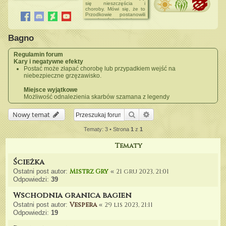
zapraszamy do wzięcia
się nieszczęścia i
► Zadania od NPC
udziału w Loterii z Okazji
choroby. Mówi się, że to
► Postacie do
Dnia Kobiet! ->
Loteria z
Przodkowie postanowili
przejęcia
okazji Dnia Kobiet
uprzykrzyć życie żyjącym,
ale kto wie czy starzy
04.02.2024
szamani mają rację.
Postacią Miesiąca został
Bagno
Może po prostu
Tauro
przebywanie w
niebezpiecznych
31.01.2024
terenach ma swoje
Regulamin forum
Dzienniki umiejętności
konsekwencje.
Kary i negatywne efekty
zostały sprawdzone
Epidemia w dżungli
Postać może złapać chorobę lub przypadkiem wejść na
niebezpieczne grzęzawisko.
> Chodzą słuchy, że
choroba w Dżungli
przybiera na sile.
Miejsce wyjątkowe
Napotyka się tam wielu
Możliwość odnalezienia skarbów szamana z legendy
chorych, którzy wykazują
agresję wobec
nieznajomych.
Szukaj
Wyszukiwanie zaawanso
Nowy temat
Szkarłatne Grzywy
> Ragir odnowił dawne
Tematy: 3 • Strona
1
z
1
stado. Szkarłatni
powrócili na zajmowane
niegdyś ziemie.
Tematy
Ścieżka
Mistrz Gry
21 gru 2023, 21:01
Ostatni post autor:
«
Odpowiedzi:
39
Wschodnia granica bagien
Vespera
29 lis 2023, 21:11
Ostatni post autor:
«
Odpowiedzi:
19