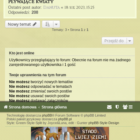
Pływające kwiaty
Danuta
18 sie 2023, 15:25
Ostatni post autor:
«
Odpowiedzi:
208
Nowy temat
Tematy: 3 • Strona
1
z
1
Przejdź do
Kto jest online
Użytkownicy przeglądający to forum: Obecnie na forum nie ma żadnego
zarejestrowanego użytkownika i 1 gość
Twoje uprawnienia na tym forum
Nie możesz
tworzyć nowych tematów
Nie możesz
odpowiadać w tematach
Nie możesz
zmieniać swoich postów
Nie możesz
usuwać swoich postów
Nie możesz
dodawać załączników
Strona domowa
Strona główna
Technologię dostarcza
phpBB
® Forum Software © phpBB Limited
Polski pakiet językowy dostarcza
phpBB.pl
Style: Green-Style-Split by Joyce&Luna, edit - Gunter
phpBB-Style-Design