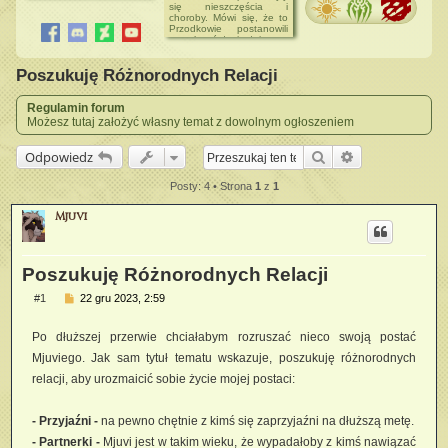
zapraszamy do wzięcia
się nieszczęścia i
► Zadania od NPC
udziału w Loterii z Okazji
choroby. Mówi się, że to
► Postacie do
Dnia Kobiet! ->
Loteria z
Przodkowie postanowili
przejęcia
okazji Dnia Kobiet
uprzykrzyć życie żyjącym,
ale kto wie czy starzy
04.02.2024
szamani mają rację.
Postacią Miesiąca został
Poszukuję Różnorodnych Relacji
Może po prostu
Tauro
przebywanie w
niebezpiecznych
31.01.2024
terenach ma swoje
Regulamin forum
Dzienniki umiejętności
konsekwencje.
Możesz tutaj założyć własny temat z dowolnym ogłoszeniem
zostały sprawdzone
Epidemia w dżungli
> Chodzą słuchy, że
Szukaj
Wyszukiwanie 
Odpowiedz
choroba w Dżungli
przybiera na sile.
Napotyka się tam wielu
Posty: 4 • Strona
1
z
1
chorych, którzy wykazują
agresję wobec
Mjuvi
nieznajomych.
Szkarłatne Grzywy
> Ragir odnowił dawne
stado. Szkarłatni
Poszukuję Różnorodnych Relacji
powrócili na zajmowane
niegdyś ziemie.
P
#1
22 gru 2023, 2:59
o
s
Po dłuższej przerwie chciałabym rozruszać nieco swoją postać
t
Mjuviego. Jak sam tytuł tematu wskazuje, poszukuję różnorodnych
relacji, aby urozmaicić sobie życie mojej postaci:
- Przyjaźni -
na pewno chętnie z kimś się zaprzyjaźni na dłuższą metę.
- Partnerki -
Mjuvi jest w takim wieku, że wypadałoby z kimś nawiązać