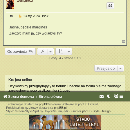
Ashmedai
ó
r
ę
P
#4
13 sty 2024, 19:38
o
s
Jasne, będzie margines
t
Założyć mam ja, czy wolałbyś Ty?
N
a
g
Odpowiedz
ó
r
Posty: 4 • Strona
1
z
1
ę
Przejdź do
Kto jest online
Użytkownicy przeglądający to forum: Obecnie na forum nie ma żadnego
zarejestrowanego użytkownika i 1 gość
Strona domowa
Strona główna
Technologię dostarcza
phpBB
® Forum Software © phpBB Limited
Polski pakiet językowy dostarcza
phpBB.pl
Style: Green-Style-Split by Joyce&Luna, edit - Gunter
phpBB-Style-Design