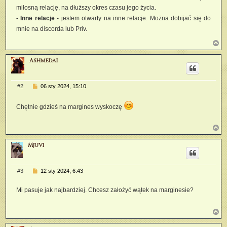
miłosną relację, na dłuższy okres czasu jego życia.
- Inne relacje -
jestem otwarty na inne relacje. Można dobijać się do
mnie na discorda lub Priv.
N
a
g
Ashmedai
ó
r
ę
P
#2
06 sty 2024, 15:10
o
s
t
Chętnie gdzieś na margines wyskoczę
N
a
g
Mjuvi
ó
r
ę
P
#3
12 sty 2024, 6:43
o
s
Mi pasuje jak najbardziej. Chcesz założyć wątek na marginesie?
t
N
a
g